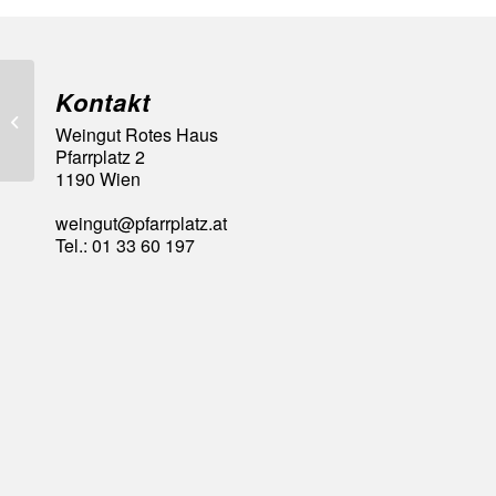
Kontakt
Goldmedaille Wiener
Weingut Rotes Haus
Landesweinbewertung
Pfarrplatz 2
1190 Wien
weingut@pfarrplatz.at
Tel.: 01 33 60 197